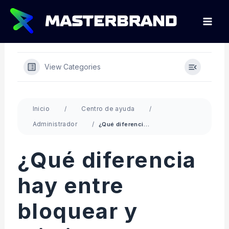
Ir
al
contenido
View Categories
Inicio
Centro de ayuda
Administrador
¿Qué diferencia hay entre bloquear y eliminar un miembro diseñador o administrador?
¿Qué diferencia
hay entre
bloquear y