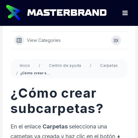
Ir
al
contenido
View Categories
Inicio
Centro de ayuda
Carpetas
¿Cómo crear subcarpetas?
¿Cómo crear
subcarpetas?
En el enlace
Carpetas
selecciona una
carpetas ya creada y haz clic en el botón
+