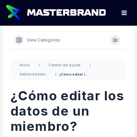
Ir
al
contenido
View Categories
Inicio
Centro de ayuda
Administrador
¿Cómo editar los datos de un miembro?
¿Cómo editar los
datos de un
miembro?