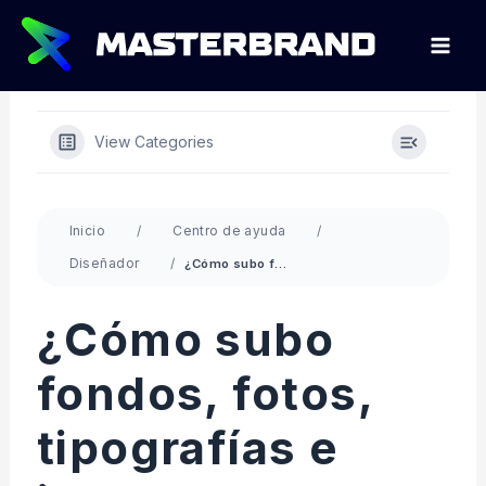
Ir
al
contenido
View Categories
Inicio
Centro de ayuda
Diseñador
¿Cómo subo fondos, fotos, tipografías e iconos?
¿Cómo subo
fondos, fotos,
tipografías e