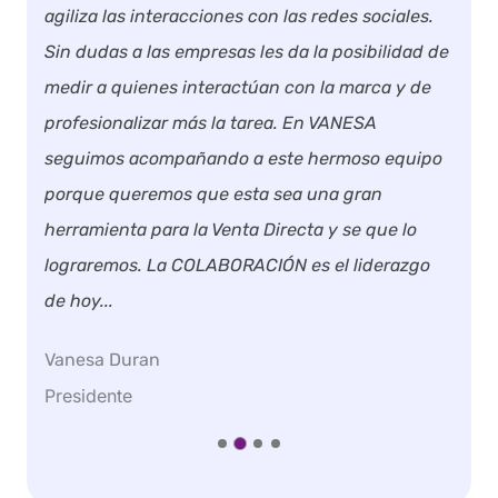
con las redes sociales.
Nuestra experiencia con Maste
les da la posibilidad de
buena! Su plataforma se convirt
úan con la marca y de
perfecto para mantener a nuest
area. En VANESA
franquiciados en la misma sinto
 este hermoso equipo
comunicación. Y no es solo la tec
a sea una gran
equipo humano que hay detrás
 Directa y se que lo
marca la diferencia.
CIÓN es el liderazgo
Alejandro Chialva
Gerente General