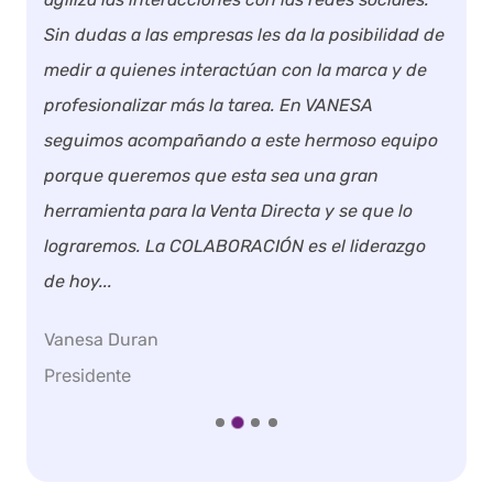
N
Sin dudas a las empresas les da la posibilidad de
b
medir a quienes interactúan con la marca y de
p
profesionalizar más la tarea. En VANESA
0
f
seguimos acompañando a este hermoso equipo
c
porque queremos que esta sea una gran
e
herramienta para la Venta Directa y se que lo
m
lograremos. La COLABORACIÓN es el liderazgo
de hoy...
A
G
Vanesa Duran
Presidente