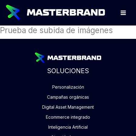
Ir
al
contenido
Prueba de subida de imágenes
SOLUCIONES
Personalización
Campañas orgánicas
Digital Asset Management
Ecommerce integrado
Inteligencia Artificial